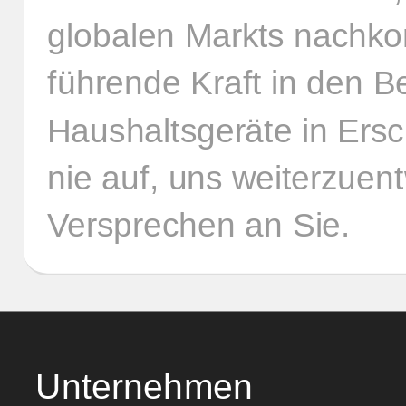
globalen Markts nachkom
führende Kraft in den B
Haushaltsgeräte in Ersc
nie auf, uns weiterzuent
Versprechen an Sie.
Unternehmen